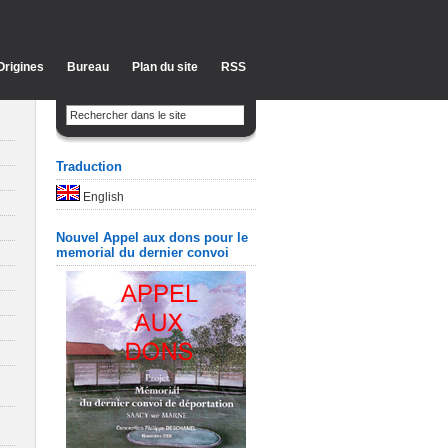
Origines
Bureau
Plan du site
RSS
Traduction
English
Nouvel Appel aux dons pour le
memorial du dernier convoi