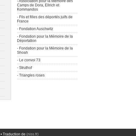
- Association pour la Mémoire des
Camps de Dora, Ellrich et
Kommandos
- Fils et filles des déportés juifs de
France
- Fondation Auschwitz
- Fondation pour la Mémoire de la
Déportation
- Fondation pour la Mémoire de la
Shoah
- Le convoi 73
- Struthof
- Triangles roses
• Traduction de
(niss.fr)