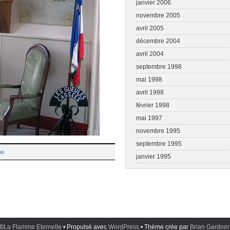
janvier 2006
novembre 2005
avril 2005
décembre 2004
avril 2004
septembre 1998
mai 1998
avril 1998
février 1998
mai 1997
novembre 1995
septembre 1995
os
janvier 1995
 ©
La Flamme Eternelle
• Propulsé avec
WordPress
• Thème crée par
Brian Gardner