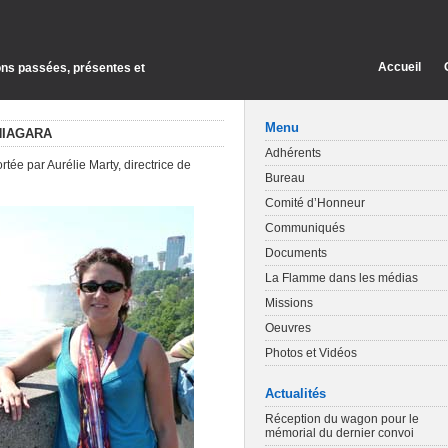
Accueil
ions passées, présentes et
Menu
NIAGARA
Adhérents
tée par Aurélie Marty, directrice de
Bureau
Comité d’Honneur
Communiqués
Documents
La Flamme dans les médias
Missions
Oeuvres
Photos et Vidéos
Actualités
Réception du wagon pour le
mémorial du dernier convoi