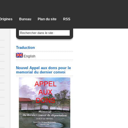
Origines
Bureau
Plan du site
RSS
Traduction
English
Nouvel Appel aux dons pour le
memorial du dernier convoi