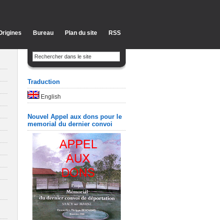
Origines
Bureau
Plan du site
RSS
Traduction
English
Nouvel Appel aux dons pour le
memorial du dernier convoi