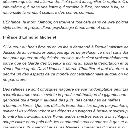
découvre qu’elle est allemande. Il n’a pas à lui signifier la rupture. C’
elle-même qui, dans une lettre qui termine le livre, renonce à lui, sa
nationalité la rendant solidaire des crimes commis.
L’Enfance, la Mort, l’Amour, on trouvera tout cela dans ce livre poigna
style sobre et précis, d’une psychologie émouvante et sûre.
Préface d’Edmond Michelet
Si l’auteur du beau livre qu’on va lire a demandé à l’actuel ministre de
Justice de lui consacrer quelques lignes de préface, ce n’est sans do
pas pour ajouter un réquisitoire au sien, mais c’est vraisemblablemen
parce que ce Garde des Sceaux a connu lui aussi la déportation et qu
s’est efforcé après David Rousset, Martin-Chauffier et tant d’autres, 
décrire un des aspects de ce monde concentrationnaire auquel on vo
ne pas croire.
Des raffinés se sont offusqués naguère de voir l’indomptable petit Eta
d’Israël instruire avec sévérité le procès méthodique du gigantesque
génocide qui atteignit, au-delà des juifs, des centaines de milliers
d’hommes libres. Que ces délicats lisent donc les pages poignantes 
suivent ! Ils y découvriront les départs en wagons à bestiaux surpeupl
tri entre les travailleurs des Kommandos sinistres voués à la schlague
soupe claire et au pain noir, les condamnés aux chambres à gaz et a
crématoires. Ils y verront aussi les Reviers, simulacres d’hôpitaux où 