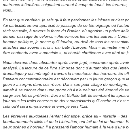
matrones infirmières soignaient surtout à coup de fouet, les tortures, 
viols…
En tant que chrétien, je sais qu’il faut pardonner les injures et c’est p
j’ai particulièrement apprécié le passage de ce témoignage où l’aute
récit recueille, à travers la fente du Bunker, où agonise un prêtre italie
dernier passage de celui-ci: « Aimez-vous les uns les autres. » Com
homme politique, je pense qu’il faudra, au-delà de tous les ressentim
attachés aux souvenirs, finir par bâtir l’Europe. Mais « amnistie »ne d
être confondu avec « amnésie », ni charité chrétienne avec déni de ju
Nous devrons donc absoudre après avoir jugé, construire après avoi
analysé. La lecture de ce livre s’impose donc d’autant plus que l’intér
dramatique y est ménagé à travers la monotonie des horreurs. En eff
l’univers concentrationnaire est découvert par un jeune garçon que l
guerre a surpris dans ses rêves. Dans son petit village de montagne, 
aimait à se cacher dans une grotte où il n’aurait pas été étonné de vo
surgir ses héros préférés, Zorro et Buffalo Bill. Ils semblent lui appara
jour sous les traits concrets de deux maquisards qu’il cache et c’es
cela qu’il sera emprisonné et envoyé vers l’Est.
Les épreuves auxquelles l’enfant échappe, grâce au « miracle » des
bombardements alliés et de la Libération, ont fait de lui un homme. E
deux scènes d’horreur, il a pressenti l’amour humain à la vue d’une b