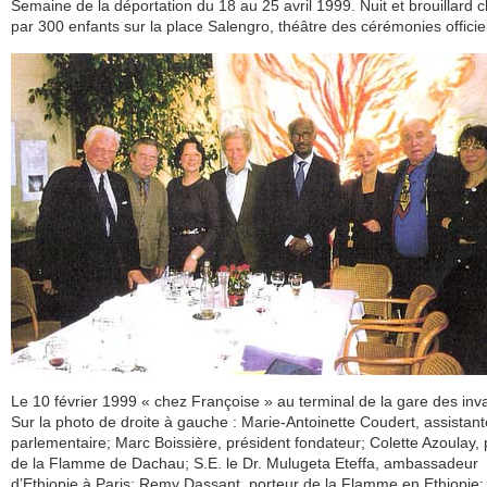
Semaine de la déportation du 18 au 25 avril 1999. Nuit et brouillard 
par 300 enfants sur la place Salengro, théâtre des cérémonies officiel
Le 10 février 1999 « chez Françoise » au terminal de la gare des inva
Sur la photo de droite à gauche : Marie-Antoinette Coudert, assistant
parlementaire; Marc Boissière, président fondateur; Colette Azoulay, 
de la Flamme de Dachau; S.E. le Dr. Mulugeta Eteffa, ambassadeur
d’Ethiopie à Paris; Remy Dassant, porteur de la Flamme en Ethiopie;