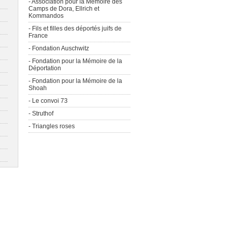
- Association pour la Mémoire des
Camps de Dora, Ellrich et
Kommandos
- Fils et filles des déportés juifs de
France
- Fondation Auschwitz
- Fondation pour la Mémoire de la
Déportation
- Fondation pour la Mémoire de la
Shoah
- Le convoi 73
- Struthof
- Triangles roses