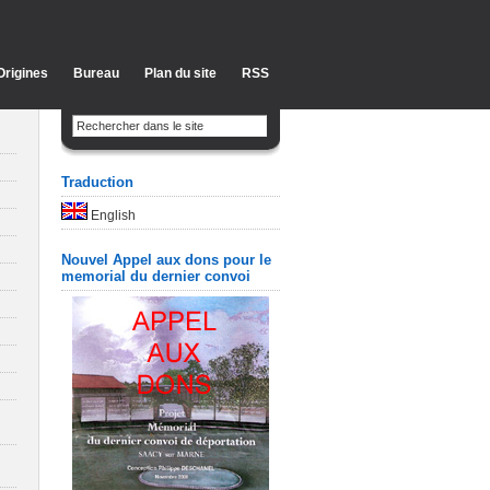
Origines
Bureau
Plan du site
RSS
Traduction
English
Nouvel Appel aux dons pour le
memorial du dernier convoi